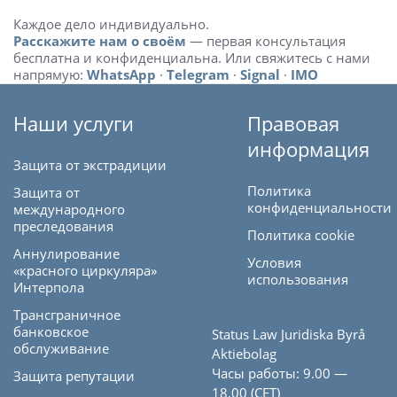
Каждое дело индивидуально.
Расскажите нам о своём
— первая консультация
бесплатна и конфиденциальна. Или свяжитесь с нами
напрямую:
WhatsApp
·
Telegram
·
Signal
·
IMO
Наши услуги
Правовая
информация
Защита от экстрадиции
Политика
Защита от
конфиденциальности
международного
преследования
Политика cookie
Аннулирование
Условия
«красного циркуляра»
использования
Интерпола
Трансграничное
банковское
Status Law Juridiska Byrå
обслуживание
Aktiebolag
Часы работы: 9.00 —
Защита репутации
18.00 (CET)