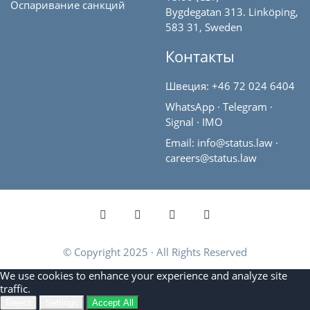
Оспаривание санкций
Bygdegatan 313. Linköping,
583 31, Sweden
Контакты
Швеция:
+46 72 024 6404
WhatsApp
·
Telegram
·
Signal
·
IMO
Email:
info@status.law
·
careers@status.law
© Copyright 2025 · All Rights Reserved
Cookie
We use cookies to enhance your experience and analyze site
Consent
traffic.
Reject
Settings
Accept All